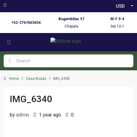
USD
Bugambilias 57
M-F 9-4
+52-3767663654
Chapala
Sat 10-1
Home
Casa Rosas
IMG_6340
IMG_6340
by
admin
1 year ago
0