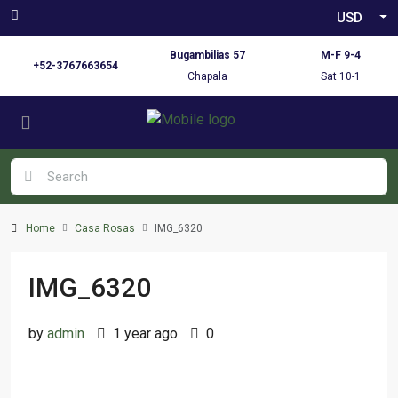
USD
Bugambilias 57
M-F 9-4
+52-3767663654
Chapala
Sat 10-1
Home
Casa Rosas
IMG_6320
IMG_6320
by
admin
1 year ago
0