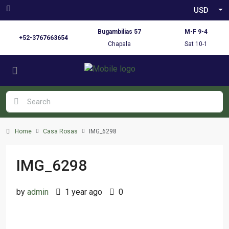
USD
Bugambilias 57
M-F 9-4
+52-3767663654
Chapala
Sat 10-1
Home
Casa Rosas
IMG_6298
IMG_6298
by
admin
1 year ago
0