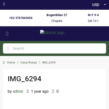
USD
Bugambilias 57
M-F 9-4
+52-3767663654
Chapala
Sat 10-1
Home
Casa Rosas
IMG_6294
IMG_6294
by
admin
1 year ago
0