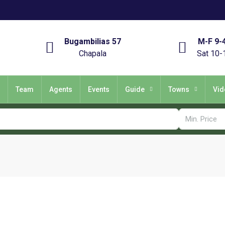
Bugambilias 57
M-F 9-
Chapala
Sat 10-
Team
Agents
Events
Guide
Towns
Vid