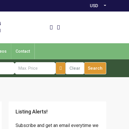
USD
4
1
eos
Contact
Clear
Search
Listing Alerts!
Subscribe and get an email everytime we