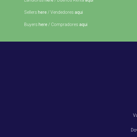
Landlords
here
/ Dueños Renta
aqui
Sellers
here
/ Vendedores
aqui
Buyers
here
/ Compradores
aqui
V
Do