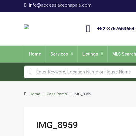
info@accesslakechapala.com
+52-3767663654
Home
Services
Listings
MLS Search
Home
Casa Romo
IMG_8959
IMG_8959