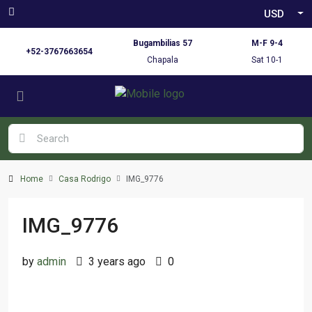
USD
Bugambilias 57
M-F 9-4
+52-3767663654
Chapala
Sat 10-1
Home
Casa Rodrigo
IMG_9776
IMG_9776
by
admin
3 years ago
0