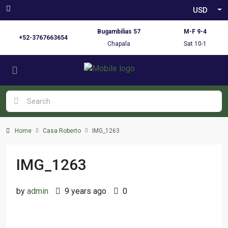
USD
Bugambilias 57
M-F 9-4
+52-3767663654
Chapala
Sat 10-1
Home
Casa Roberto
IMG_1263
IMG_1263
by
admin
9 years ago
0