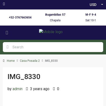
USD
Bugambilias 57
M-F 9-4
+52-3767663654
Chapala
Sat 10-1
Home
Casa Posada 2
IMG_8330
IMG_8330
by
admin
3 years ago
0