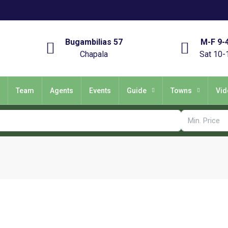
Bugambilias 57
M-F 9-
Chapala
Sat 10-
Team
Agents
Events
Guide
Towns
Vid