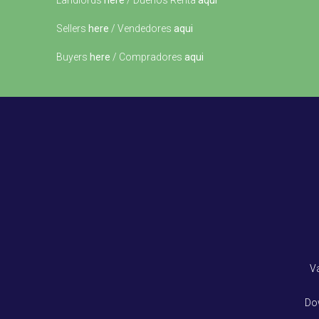
Landlords
here
/ Dueños Renta
aqui
Sellers
here
/ Vendedores
aqui
Buyers
here
/ Compradores
aqui
V
Do