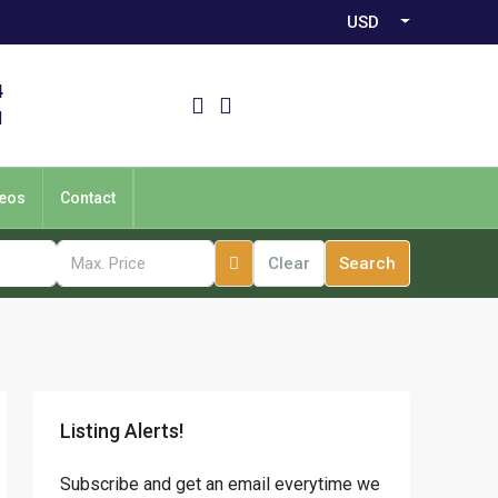
USD
4
1
eos
Contact
Clear
Search
Listing Alerts!
Subscribe and get an email everytime we