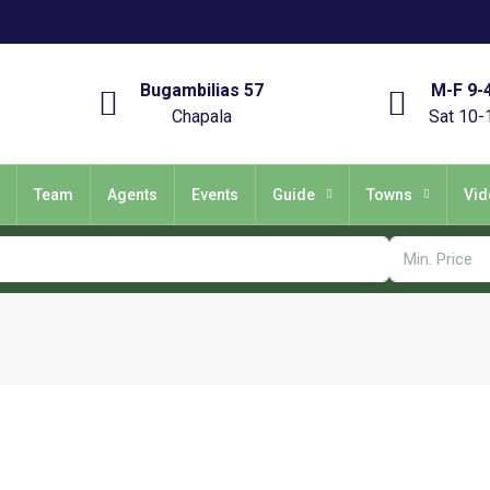
Bugambilias 57
M-F 9-
Chapala
Sat 10-
Team
Agents
Events
Guide
Towns
Vid