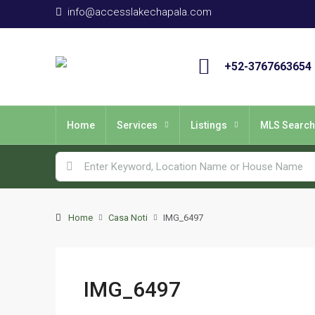
info@accesslakechapala.com
+52-3767663654
Home
Services
Listings
MLS Search
Home
Casa Noti
IMG_6497
IMG_6497