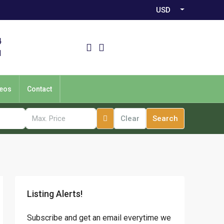
USD
4
1
eos
Contact
Clear
Search
Listing Alerts!
Subscribe and get an email everytime we