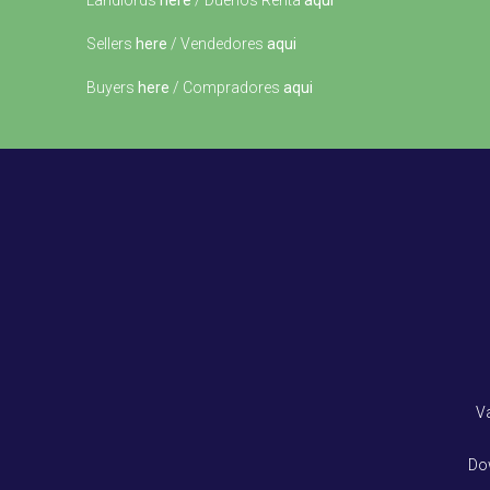
Landlords
here
/ Dueños Renta
aqui
Sellers
here
/ Vendedores
aqui
Buyers
here
/ Compradores
aqui
V
Do