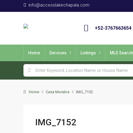
info@accesslakechapala.com
+52-3767663654
Home
Services
Listings
MLS Search
Home
Casa Morelos
IMG_7152
IMG_7152