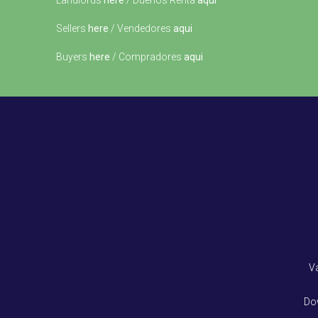
Landlords
here
/ Dueños Renta
aqui
Sellers
here
/ Vendedores
aqui
Buyers
here
/ Compradores
aqui
V
Do