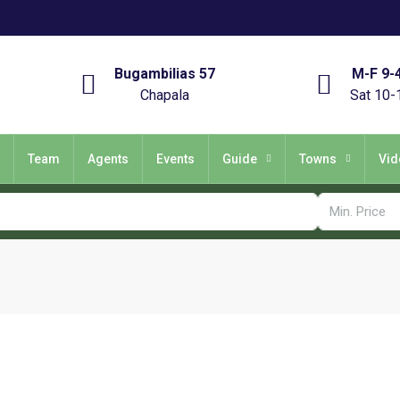
Bugambilias 57
M-F 9-
Chapala
Sat 10-
Team
Agents
Events
Guide
Towns
Vid