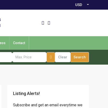
USD
4
1
eos
Contact
Clear
Search
Listing Alerts!
Subscribe and get an email everytime we