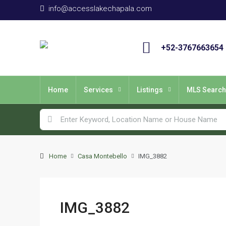
info@accesslakechapala.com
+52-3767663654
Home
Services
Listings
MLS Search
Home
Casa Montebello
IMG_3882
IMG_3882