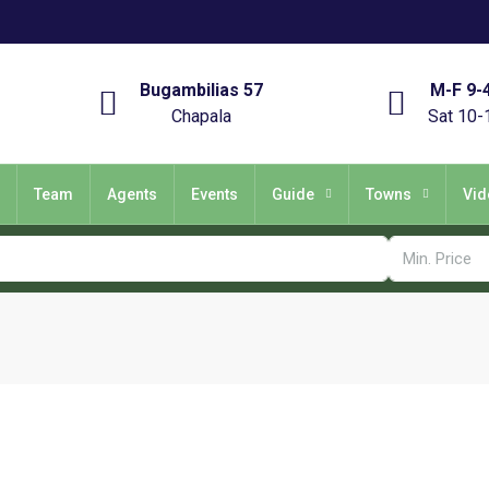
Bugambilias 57
M-F 9-
Chapala
Sat 10-
Team
Agents
Events
Guide
Towns
Vid