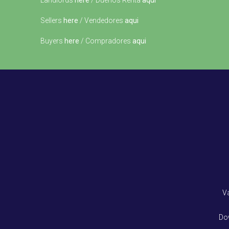
Landlords
here
/ Dueños Renta
aqui
Sellers
here
/ Vendedores
aqui
Buyers
here
/ Compradores
aqui
V
Do