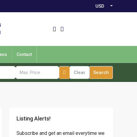
USD
4
1
eos
Contact
Clear
Search
Listing Alerts!
Subscribe and get an email everytime we