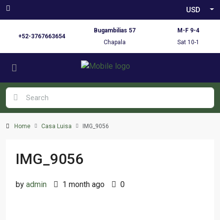
USD
Bugambilias 57
M-F 9-4
+52-3767663654
Chapala
Sat 10-1
Home
Casa Luisa
IMG_9056
IMG_9056
by
admin
1 month ago
0