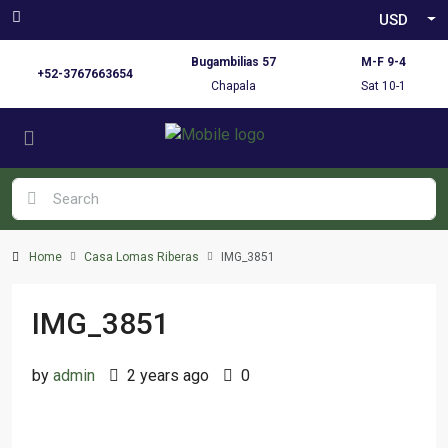
USD
Bugambilias 57
M-F 9-4
+52-3767663654
Chapala
Sat 10-1
Home
Casa Lomas Riberas
IMG_3851
IMG_3851
by
admin
2 years ago
0