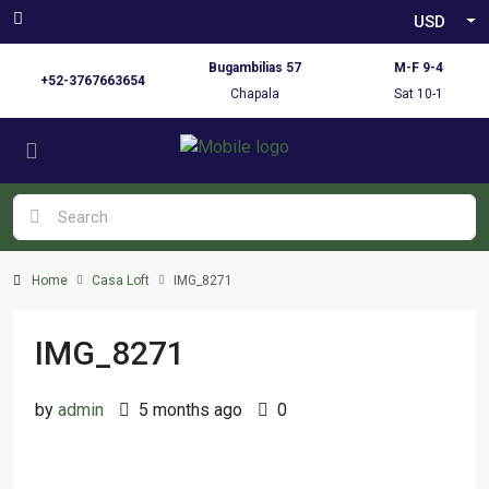
USD
Bugambilias 57
M-F 9-4
+52-3767663654
Chapala
Sat 10-1
Home
Casa Loft
IMG_8271
IMG_8271
by
admin
5 months ago
0