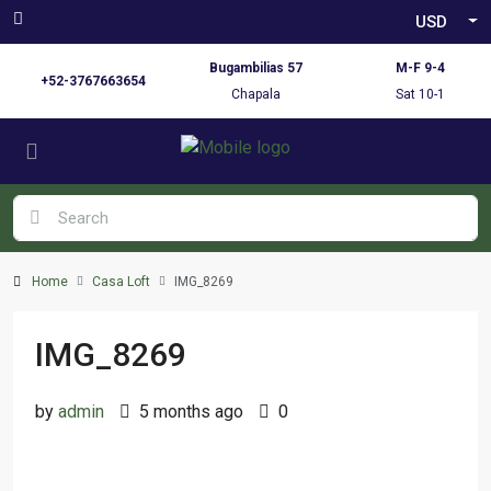
USD
Bugambilias 57
M-F 9-4
+52-3767663654
Chapala
Sat 10-1
Home
Casa Loft
IMG_8269
IMG_8269
by
admin
5 months ago
0