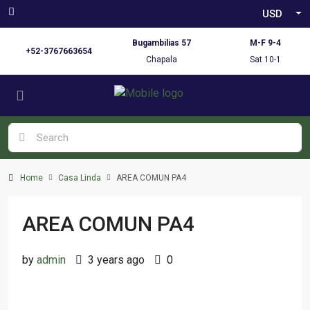
USD
Bugambilias 57
M-F 9-4
+52-3767663654
Chapala
Sat 10-1
Home
Casa Linda
AREA COMUN PA4
AREA COMUN PA4
by
admin
3 years ago
0