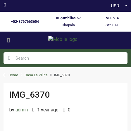
USD
Bugambilias 57
M-F 9-4
+52-3767663654
Chapala
Sat 10-1
Home
Casa La Villita
IMG_6370
IMG_6370
by
admin
1 year ago
0