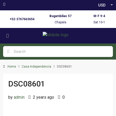
USD
Bugambilias 57
M-F 9-4
+52-3767663654
Chapala
Sat 10-1
Home
Casa Independencia
DSC08601
DSC08601
by
admin
2 years ago
0