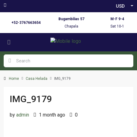
USD
Bugambilias 57
M-F 9-4
+52-3767663654
Chapala
Sat 10-1
Home
Casa Helada
IMG_9179
IMG_9179
by
admin
1 month ago
0