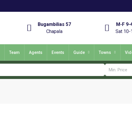
Bugambilias 57
M-F 9-
Chapala
Sat 10-
Team
Agents
Events
Guide
Towns
Vid