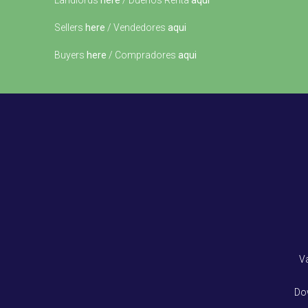
Landlords
here
/ Dueños Renta
aqui
Sellers
here
/ Vendedores
aqui
Buyers
here
/ Compradores
aqui
V
Do