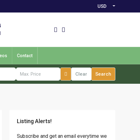
USD
4
1
eos
Contact
Clear
Search
Listing Alerts!
Subscribe and get an email everytime we