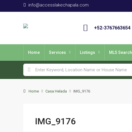
info@accesslakechapala.com
+52-3767663654
Home
Services
Listings
MLS Search
Home
Casa Helada
IMG_9176
IMG_9176