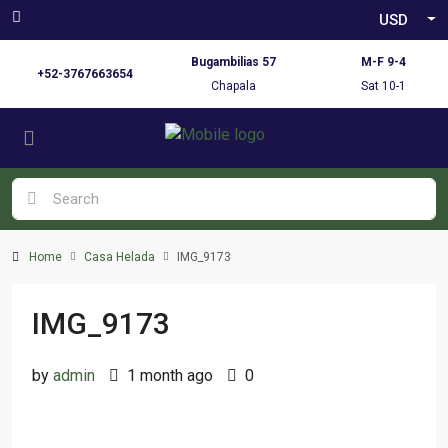
USD
Bugambilias 57
M-F 9-4
+52-3767663654
Chapala
Sat 10-1
Home
Casa Helada
IMG_9173
IMG_9173
by
admin
1 month ago
0