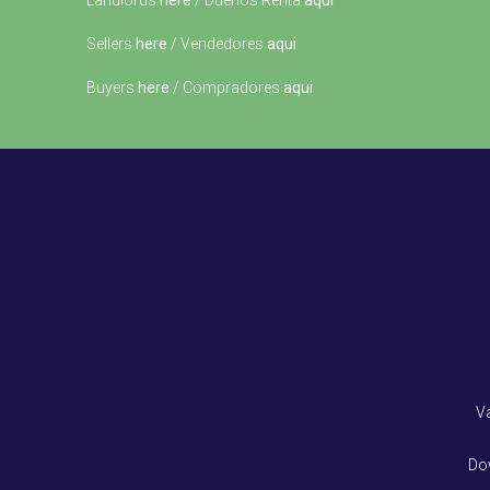
Landlords
here
/ Dueños Renta
aqui
Sellers
here
/ Vendedores
aqui
Buyers
here
/ Compradores
aqui
V
Do