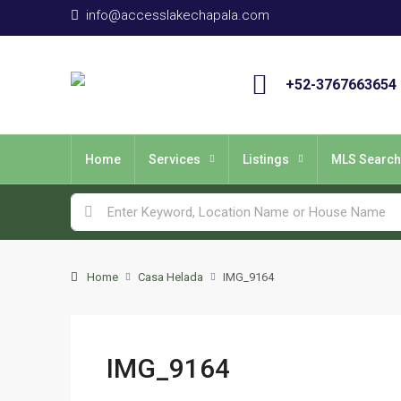
info@accesslakechapala.com
+52-3767663654
Home
Services
Listings
MLS Search
Home
Casa Helada
IMG_9164
IMG_9164