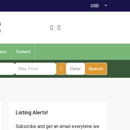
USD
4
1
eos
Contact
Clear
Search
Listing Alerts!
Subscribe and get an email everytime we