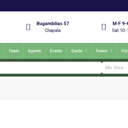
Bugambilias 57
M-F 9-
Chapala
Sat 10-
Team
Agents
Events
Guide
Towns
Vid