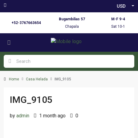
USD
Bugambilias 57
M-F 9-4
+52-3767663654
Chapala
Sat 10-1
Home
Casa Helada
IMG_9105
IMG_9105
by
admin
1 month ago
0