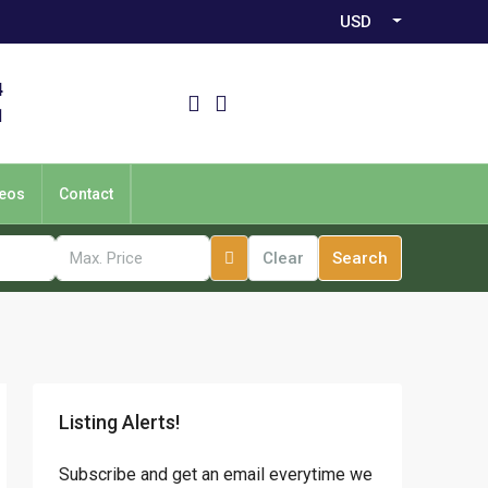
USD
4
1
eos
Contact
Clear
Search
Listing Alerts!
Subscribe and get an email everytime we