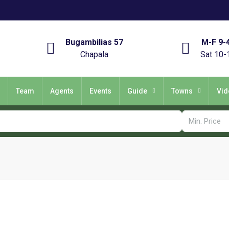
Bugambilias 57
M-F 9-
Chapala
Sat 10-
Team
Agents
Events
Guide
Towns
Vid