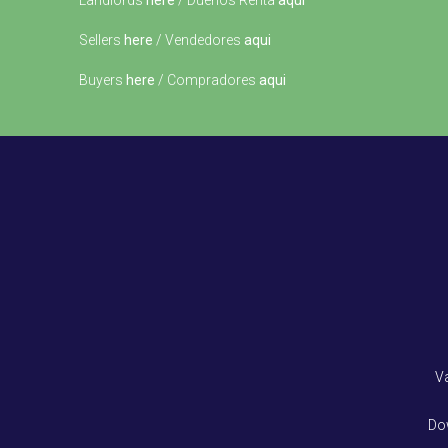
Landlords
here
/ Dueños Renta
aqui
Sellers
here
/ Vendedores
aqui
Buyers
here
/ Compradores
aqui
V
Do