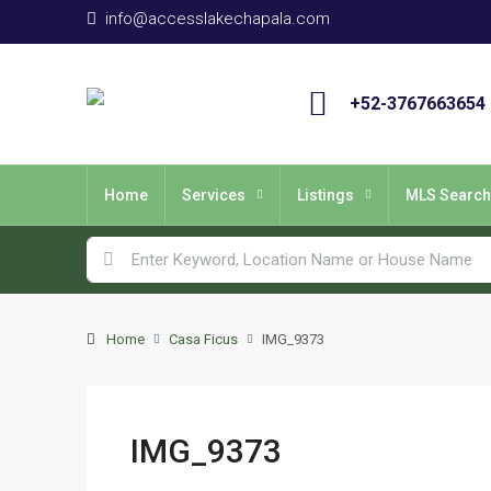
info@accesslakechapala.com
+52-3767663654
Home
Services
Listings
MLS Search
Home
Casa Ficus
IMG_9373
IMG_9373