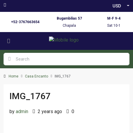
USD
Bugambilias 57
M-F 9-4
+52-3767663654
Chapala
Sat 10-1
Home
Casa Encanto
IMG_1767
IMG_1767
by
admin
2 years ago
0