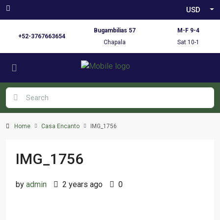
USD
Bugambilias 57
M-F 9-4
+52-3767663654
Chapala
Sat 10-1
Home
Casa Encanto
IMG_1756
IMG_1756
by
admin
2 years ago
0