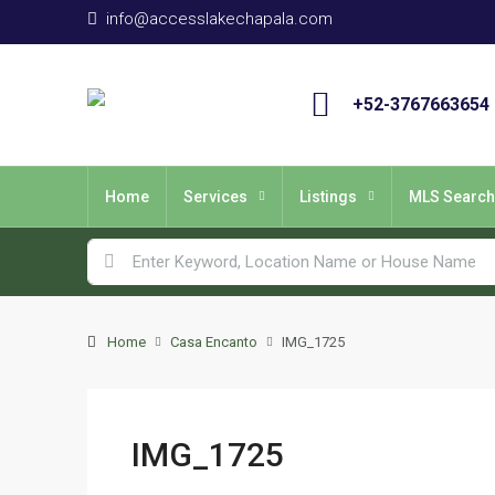
info@accesslakechapala.com
+52-3767663654
Home
Services
Listings
MLS Search
Home
Casa Encanto
IMG_1725
IMG_1725