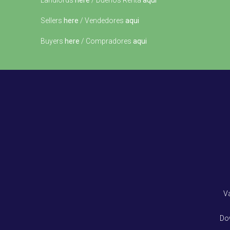
Landlords
here
/ Dueños Renta
aqui
Sellers
here
/ Vendedores
aqui
Buyers
here
/ Compradores
aqui
V
Do