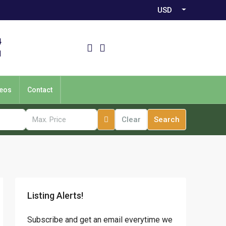
USD
4
1
eos
Contact
Clear
Search
Listing Alerts!
Subscribe and get an email everytime we