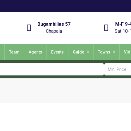
Bugambilias 57
M-F 9-
Chapala
Sat 10-
Team
Agents
Events
Guide
Towns
Vid