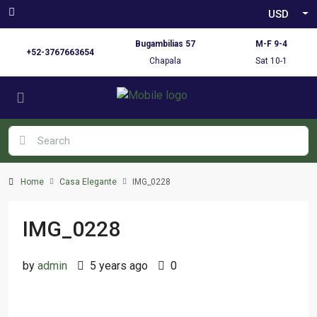
USD
Bugambilias 57
M-F 9-4
+52-3767663654
Chapala
Sat 10-1
Home
Casa Elegante
IMG_0228
IMG_0228
by
admin
5 years ago
0