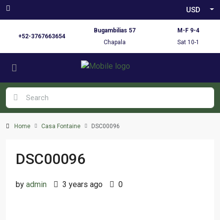
USD
Bugambilias 57
M-F 9-4
+52-3767663654
Chapala
Sat 10-1
Home
Casa Fontaine
DSC00096
DSC00096
by
admin
3 years ago
0