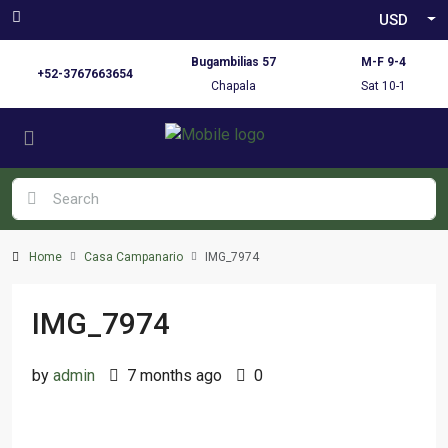
USD
Bugambilias 57
M-F 9-4
+52-3767663654
Chapala
Sat 10-1
Home
Casa Campanario
IMG_7974
IMG_7974
by
admin
7 months ago
0