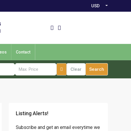
USD
4
1
eos
Contact
Clear
Search
Listing Alerts!
Subscribe and get an email everytime we