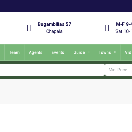
Bugambilias 57
M-F 9-
Chapala
Sat 10-
Team
Agents
Events
Guide
Towns
Vid