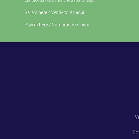
Landlords
here
/ Dueños Renta
aqui
Sellers
here
/ Vendedores
aqui
Buyers
here
/ Compradores
aqui
V
Do