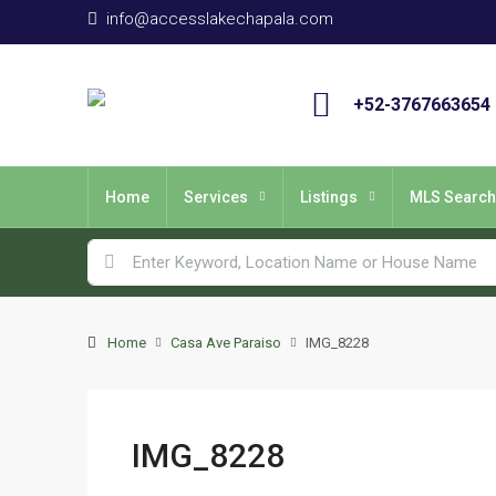
info@accesslakechapala.com
+52-3767663654
Home
Services
Listings
MLS Search
Home
Casa Ave Paraiso
IMG_8228
IMG_8228