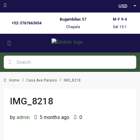
USD
Bugambilias 57
M-F 9-4
+52-3767663654
Chapala
Sat 10-1
Home
Casa Ave Paraiso
IMG_8218
IMG_8218
by
admin
5 months ago
0