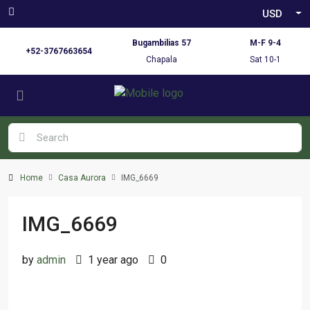
USD
Bugambilias 57
M-F 9-4
+52-3767663654
Chapala
Sat 10-1
Home
Casa Aurora
IMG_6669
IMG_6669
by
admin
1 year ago
0