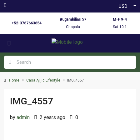
USD
Bugambilias 57
M-F 9-4
+52-3767663654
Chapala
Sat 10-1
Home
Casa Ajijic Lifestyle
IMG_4557
IMG_4557
by
admin
2 years ago
0