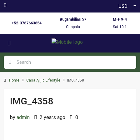
USD
Bugambilias 57
M-F 9-4
+52-3767663654
Chapala
Sat 10-1
Home
Casa Ajijic Lifestyle
IMG_4358
IMG_4358
by
admin
2 years ago
0