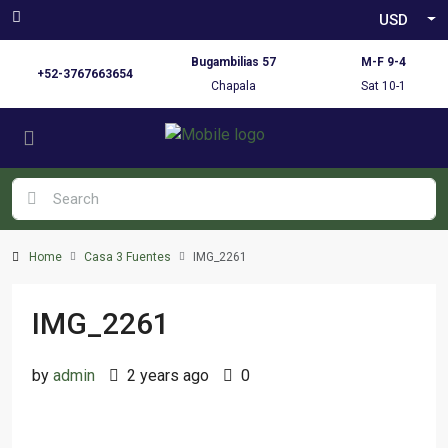
USD
Bugambilias 57
M-F 9-4
+52-3767663654
Chapala
Sat 10-1
Home
Casa 3 Fuentes
IMG_2261
IMG_2261
by
admin
2 years ago
0