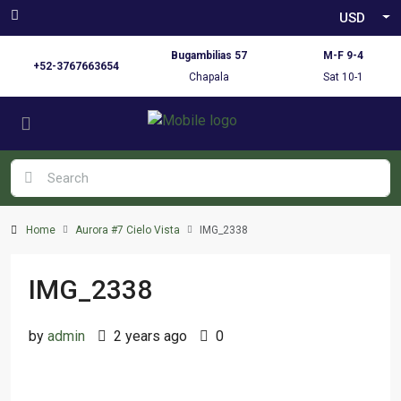
USD
Bugambilias 57
M-F 9-4
+52-3767663654
Chapala
Sat 10-1
Home
Aurora #7 Cielo Vista
IMG_2338
IMG_2338
by
admin
2 years ago
0