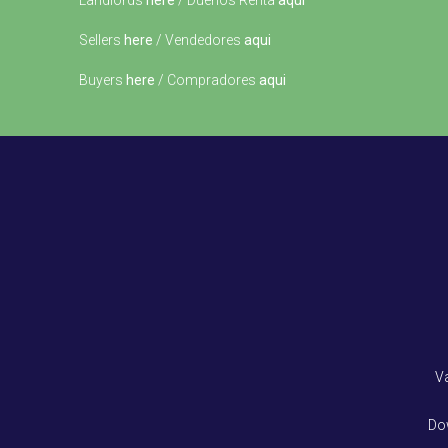
Landlords
here
/ Dueños Renta
aqui
Sellers
here
/ Vendedores
aqui
Buyers
here
/ Compradores
aqui
V
Do