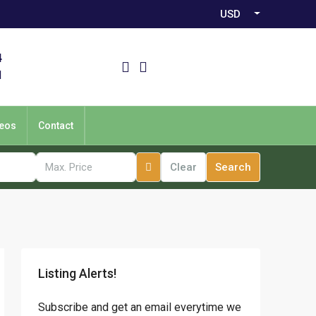
USD
4
1
eos
Contact
Clear
Search
Listing Alerts!
Subscribe and get an email everytime we