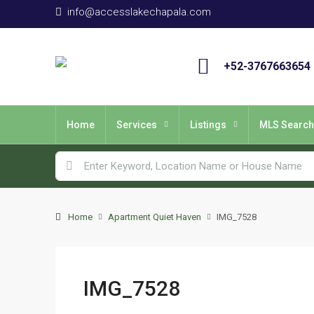
info@accesslakechapala.com
+52-3767663654
Home
Services
Listings
MLS Search
Home
Apartment Quiet Haven
IMG_7528
IMG_7528