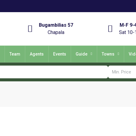
Bugambilias 57
M-F 9-
Chapala
Sat 10-
Team
Agents
Events
Guide
Towns
Vid