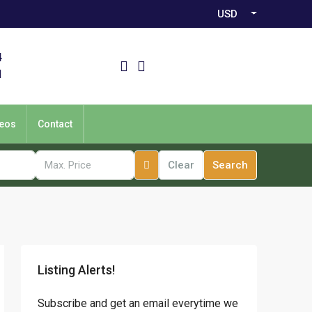
USD
4
1
eos
Contact
Clear
Search
Listing Alerts!
Subscribe and get an email everytime we