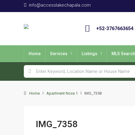
info@accesslakechapala.com
+52-3767663654
Home
Services
Listings
MLS Search
Home
Apartment Nova 1
IMG_7358
IMG_7358