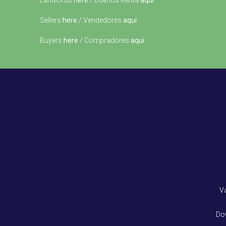
Landlords
here
/ Dueños Renta
aqui
Sellers
here
/ Vendedores
aqui
Buyers
here
/ Compradores
aqui
V
Do