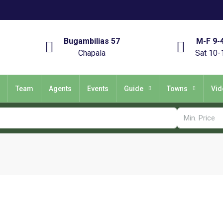
Bugambilias 57
M-F 9-
Chapala
Sat 10-
Team
Agents
Events
Guide
Towns
Vid