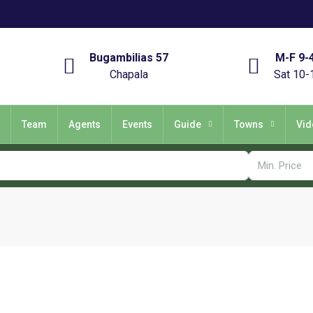
Bugambilias 57
M-F 9-
Chapala
Sat 10-
Team
Agents
Events
Guide
Towns
Vid