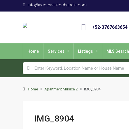
info@accesslakechapala.com
+52-3767663654
Home
Services
Listings
MLS Search
Home
Apartment Musica 2
IMG_8904
IMG_8904