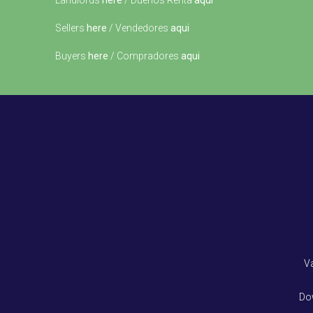
Landlords
here
/ Dueños Renta
aqui
Sellers
here
/ Vendedores
aqui
Buyers
here
/ Compradores
aqui
V
Do