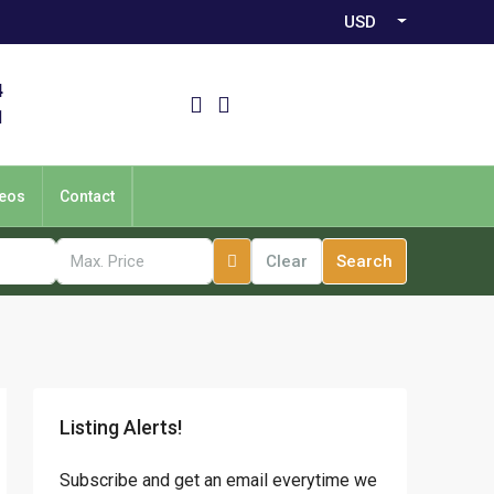
USD
4
1
eos
Contact
Clear
Search
Listing Alerts!
Subscribe and get an email everytime we