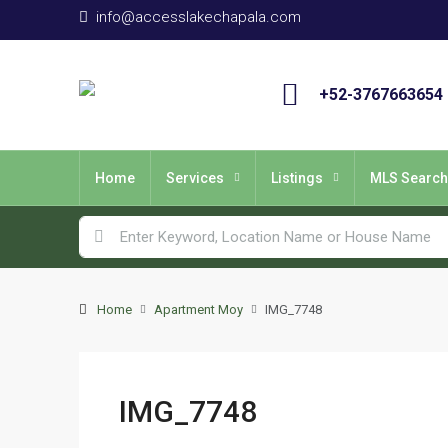
info@accesslakechapala.com
+52-3767663654
Home
Services
Listings
MLS Search
Home
Apartment Moy
IMG_7748
IMG_7748