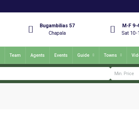
Bugambilias 57
M-F 9-
Chapala
Sat 10-
Team
Agents
Events
Guide
Towns
Vid