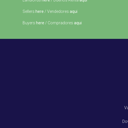
Landlords
here
/ Dueños Renta
aqui
Sellers
here
/ Vendedores
aqui
Buyers
here
/ Compradores
aqui
V
Do