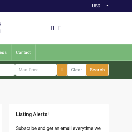
USD
4
1
eos
Contact
Clear
Search
Listing Alerts!
Subscribe and get an email everytime we