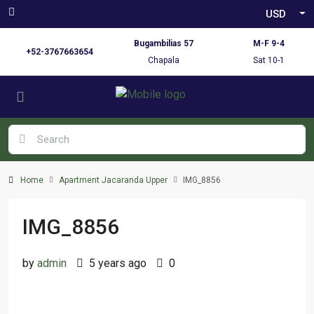
USD
Bugambilias 57
M-F 9-4
+52-3767663654
Chapala
Sat 10-1
Home
Apartment Jacaranda Upper
IMG_8856
IMG_8856
by
admin
5 years ago
0