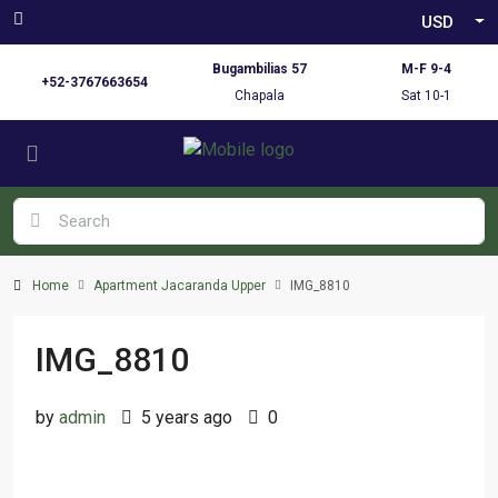
USD
Bugambilias 57
M-F 9-4
+52-3767663654
Chapala
Sat 10-1
Home
Apartment Jacaranda Upper
IMG_8810
IMG_8810
by
admin
5 years ago
0