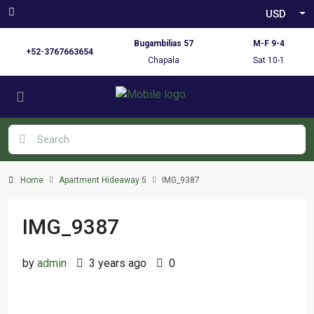
USD
Bugambilias 57
M-F 9-4
+52-3767663654
Chapala
Sat 10-1
Home
Apartment Hideaway 5
IMG_9387
IMG_9387
by
admin
3 years ago
0