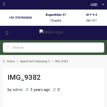
USD
Bugambilias 57
M-F 9-4
+52-3767663654
Chapala
Sat 10-1
Home
Apartment Hideaway 5
IMG_9382
IMG_9382
by
admin
3 years ago
0