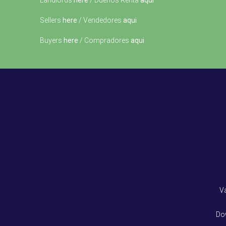
Landlords
here
/ Dueños Renta
aqui
Sellers
here
/ Vendedores
aqui
Buyers
here
/ Compradores
aqui
V
Do