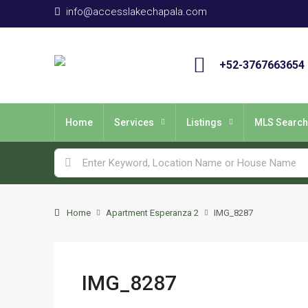
info@accesslakechapala.com
+52-3767663654
Home
Services
Listings
MLS Search
Home
Apartment Esperanza 2
IMG_8287
IMG_8287