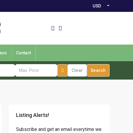
USD
4
1
eos
Contact
Clear
Search
Listing Alerts!
Subscribe and get an email everytime we