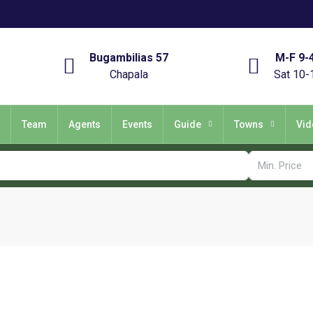
Bugambilias 57
M-F 9-
Chapala
Sat 10-
Team
Agents
Events
Guide
Towns
Vid