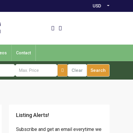
USD
4
1
eos
Contact
Clear
Search
Listing Alerts!
Subscribe and get an email everytime we