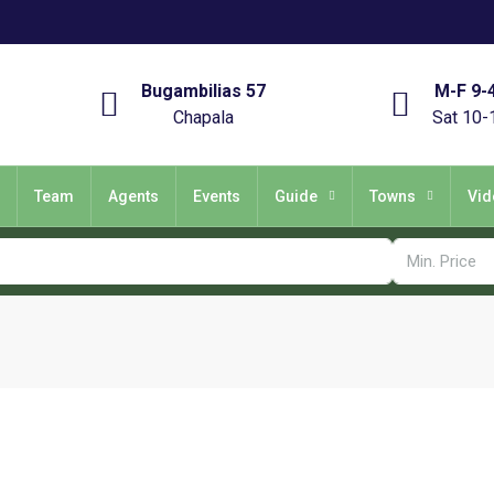
Bugambilias 57
M-F 9-
Chapala
Sat 10-
Team
Agents
Events
Guide
Towns
Vid