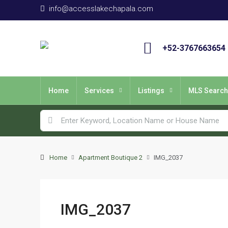
info@accesslakechapala.com
+52-3767663654
Home
Services
Listings
MLS Search
Home
Apartment Boutique 2
IMG_2037
IMG_2037