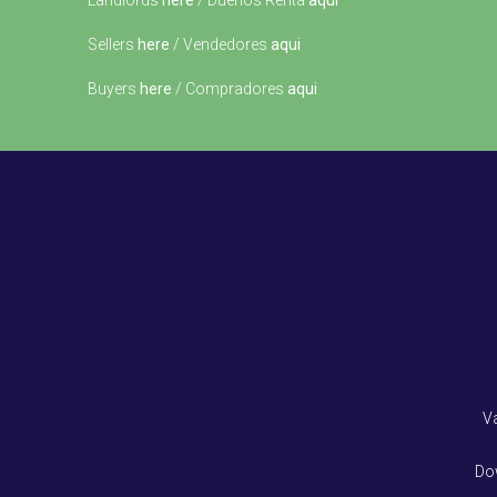
Landlords
here
/ Dueños Renta
aqui
Sellers
here
/ Vendedores
aqui
Buyers
here
/ Compradores
aqui
V
Do