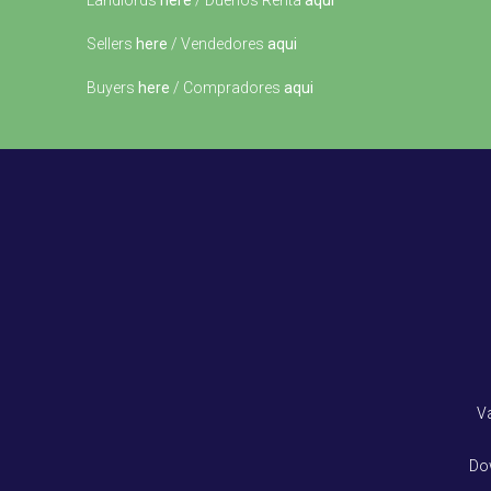
Landlords
here
/ Dueños Renta
aqui
Sellers
here
/ Vendedores
aqui
Buyers
here
/ Compradores
aqui
V
Do