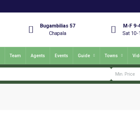
Bugambilias 57
M-F 9-
Chapala
Sat 10-
Team
Agents
Events
Guide
Towns
Vid