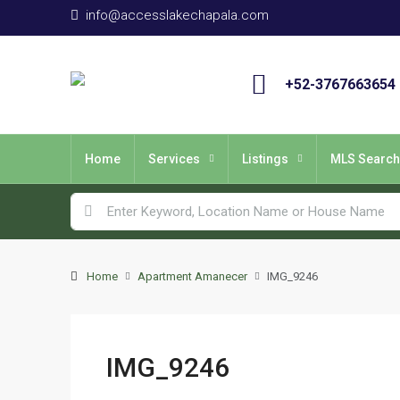
info@accesslakechapala.com
+52-3767663654
Home
Services
Listings
MLS Search
Home
Apartment Amanecer
IMG_9246
IMG_9246