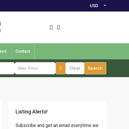
USD
4
1
eos
Contact
Clear
Search
Listing Alerts!
Subscribe and get an email everytime we