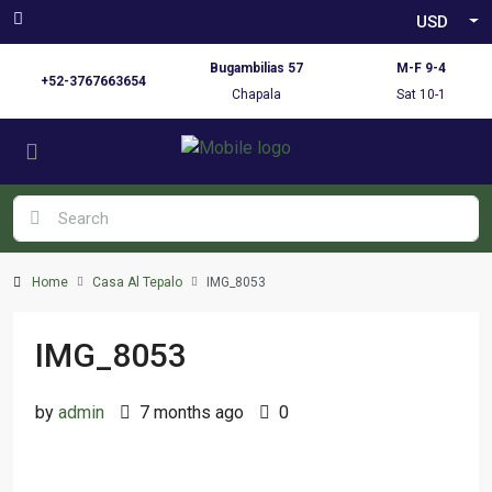
USD
Bugambilias 57
M-F 9-4
+52-3767663654
Chapala
Sat 10-1
Home
Casa Al Tepalo
IMG_8053
IMG_8053
by
admin
7 months ago
0